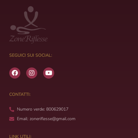
SEGUICI SUI SOCIAL:
F
I
Y
a
n
o
c
s
u
e
t
t
b
a
u
CONTATTI:
o
g
b
o
r
e
Numero verde: 800629017
k
a
m
Email: zoneriflesse@gmail.com
LINK UTILI: