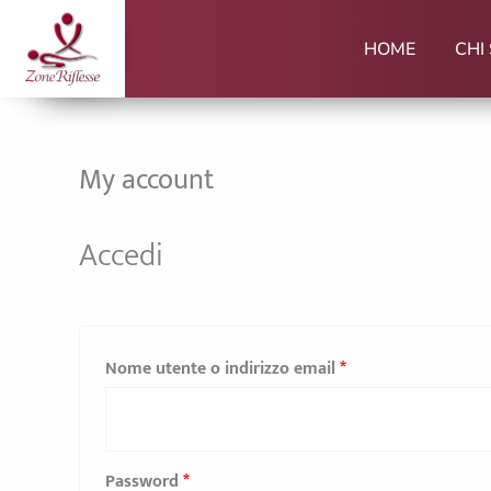
Vai
Richiesto
Richiesto
al
HOME
CHI
contenuto
My account
Accedi
Nome utente o indirizzo email
*
Password
*