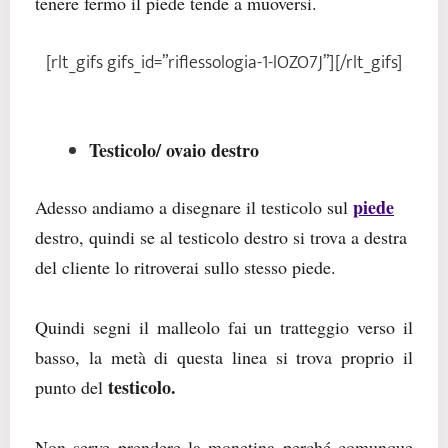
tenere fermo il piede tende a muoversi.
[rlt_gifs gifs_id=”riflessologia-1-lOZO7J”][/rlt_gifs]
Testicolo/ ovaio destro
piede
Adesso andiamo a disegnare il testicolo sul
destro, quindi
se al testicolo destro si trova a destra
del cliente lo ritroverai sullo stesso piede
.
Quindi s
egni il malleolo fai un tratteggio verso il
basso, la metà di questa linea si trova proprio il
testicolo.
punto del
Non serve prendere la monetina perché comunque