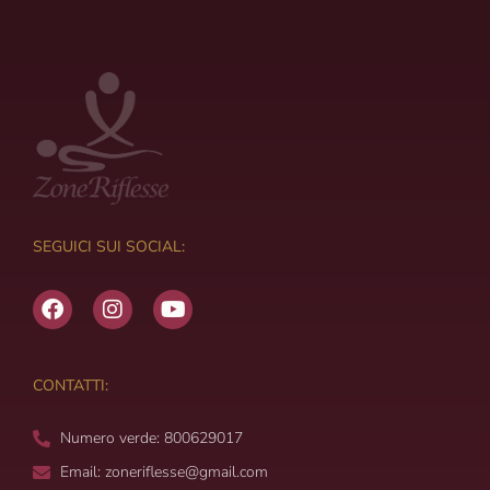
SEGUICI SUI SOCIAL:
F
I
Y
a
n
o
c
s
u
e
t
t
b
a
u
CONTATTI:
o
g
b
o
r
e
Numero verde: 800629017
k
a
m
Email: zoneriflesse@gmail.com