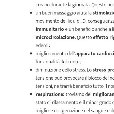
creano durante la giornata. Questo port
un buon massaggio aiuta la
stimolazi
movimento dei liquidi. Di conseguen
immunitario
e un beneficio anche a li
microcircolazione.
Questo
effetto r
edemi
;
miglioramento dell
‘apparato cardioci
funzionalità del cuore;
diminuzione dello stress. Lo
stress pr
tensione può provocare il blocco del n
tensioni, ne trarrà beneficio tutto il n
respirazione:
troviamo dei
miglioram
stato di rilassamento e il minor grado
migliore ossigenazione del sangue e de