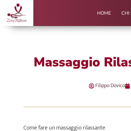
Vai
al
HOME
CHI
contenuto
Massaggio Rilas
Filippo Dovico
Come fare un massaggio rilassante