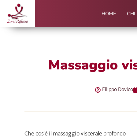
Vai
al
HOME
CHI
contenuto
Massaggio vi
Filippo Dovico
Che cos’è il massaggio viscerale profondo