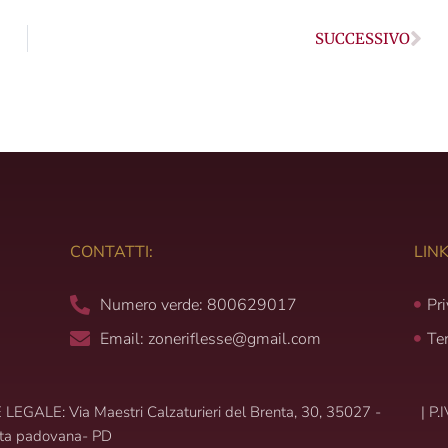
Suc
SUCCESSIVO
CONTATTI:
LINK
Numero verde: 800629017
Pr
Email: zoneriflesse@gmail.com
Te
LEGALE: Via Maestri Calzaturieri del Brenta, 30, 35027 -
|
P.
ta padovana- PD