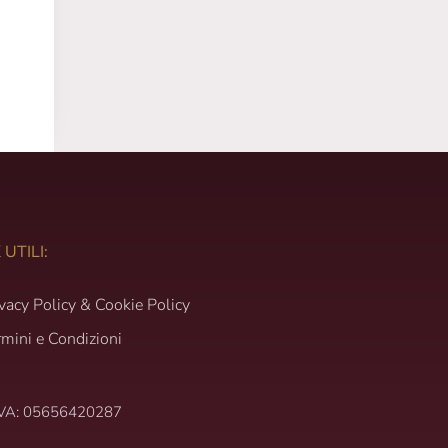
cessivo
 UTILI:
ivacy Policy & Cookie Policy
rmini e Condizioni
IVA: 05656420287