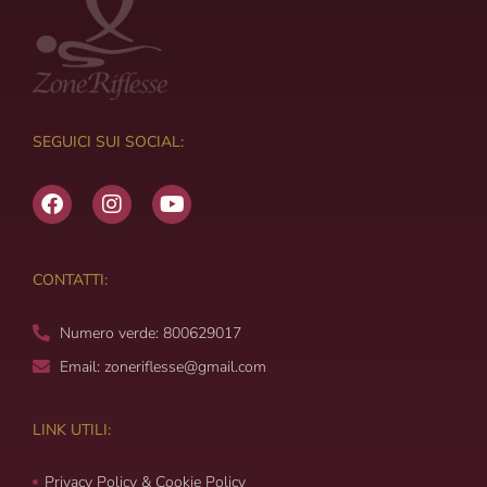
SEGUICI SUI SOCIAL:
F
I
Y
a
n
o
c
s
u
e
t
t
b
a
u
CONTATTI:
o
g
b
o
r
e
Numero verde: 800629017
k
a
m
Email: zoneriflesse@gmail.com
LINK UTILI:
Privacy Policy & Cookie Policy