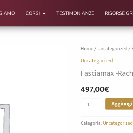
 SIAMO
CORSI
TESTIMONIANZE
RISORSE GR
Fasciamax
Home
/
Uncategorized
/ 
-
Uncategorized
Rachele-
Fasciamax -Rac
497€
497,00
€
quantità
Aggiungi 
Categoria:
Uncategorized