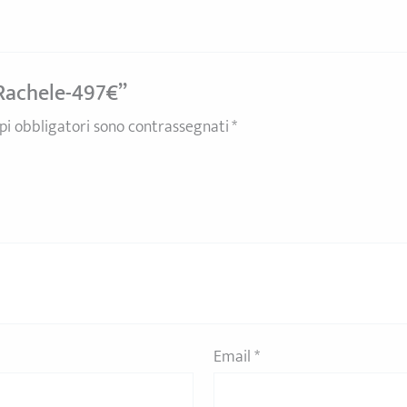
-Rachele-497€”
pi obbligatori sono contrassegnati
*
Email
*