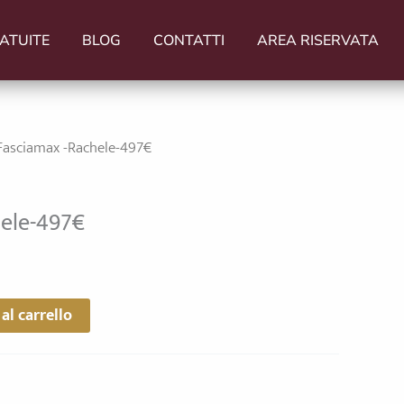
ATUITE
BLOG
CONTATTI
AREA RISERVATA
Fasciamax -Rachele-497€
hele-497€
al carrello