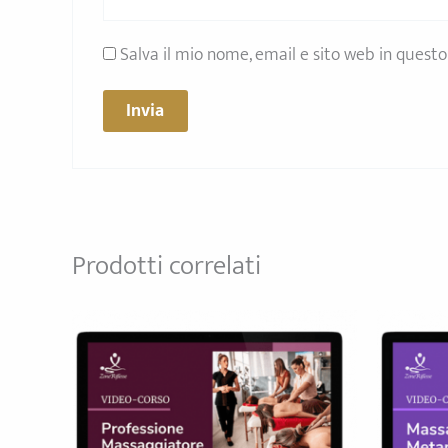
Salva il mio nome, email e sito web in ques
Prodotti correlati
Il
p
o
er
2