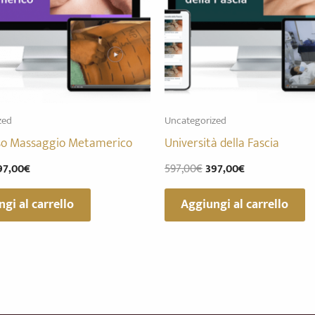
zed
Uncategorized
so Massaggio Metamerico
Università della Fascia
97,00
€
597,00
€
397,00
€
gi al carrello
Aggiungi al carrello