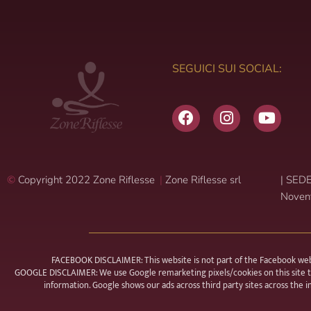
SEGUICI SUI SOCIAL:
F
I
Y
a
n
o
c
s
u
e
t
t
b
a
u
©
Copyright 2022 Zone Riflesse
|
Zone Riflesse srl
|
SEDE 
o
g
b
Noven
o
r
e
k
a
m
FACEBOOK DISCLAIMER: This website is not part of the Facebook websit
GOOGLE DISCLAIMER: We use Google remarketing pixels/cookies on this site to
information. Google shows our ads across third party sites across the