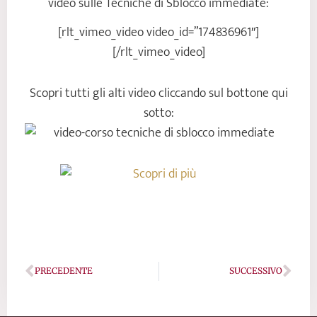
video sulle Tecniche di Sblocco immediate:
[rlt_vimeo_video video_id=”174836961″]
[/rlt_vimeo_video]
Scopri tutti gli alti video cliccando sul bottone qui
sotto:
Precedente
Succ
PRECEDENTE
SUCCESSIVO