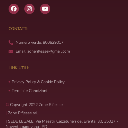
F
I
Y
a
n
o
c
s
u
e
t
t
b
a
u
CONTATTI:
o
g
b
o
r
e
Numero verde: 800629017
k
a
m
Email: zoneriflesse@gmail.com
LINK UTILI:
Privacy Policy & Cookie Policy
Termini e Condizioni
©
Copyright 2022 Zone Riflesse
|
Zone Riflesse srl
|
SEDE LEGALE: Via Maestri Calzaturieri del Brenta, 30, 35027 -
Noventa padovana- PD