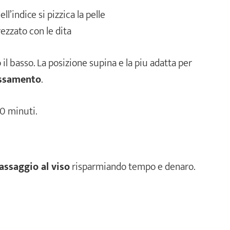
ll’indice si pizzica la pelle
rezzato con le dita
il basso. La posizione supina e la piu adatta per
assamento
.
0 minuti.
ssaggio al viso
risparmiando tempo e denaro.