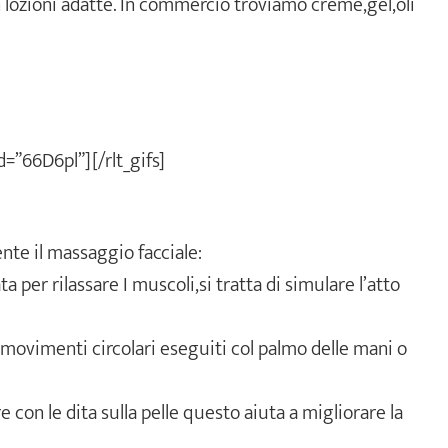
ozioni adatte. In commercio troviamo crème,gel,oli
id=”66D6pl”][/rlt_gifs]
te il massaggio facciale:
per rilassare I muscoli,si tratta di simulare l’atto
 movimenti circolari eseguiti col palmo delle mani o
e con le dita sulla pelle questo aiuta a migliorare la