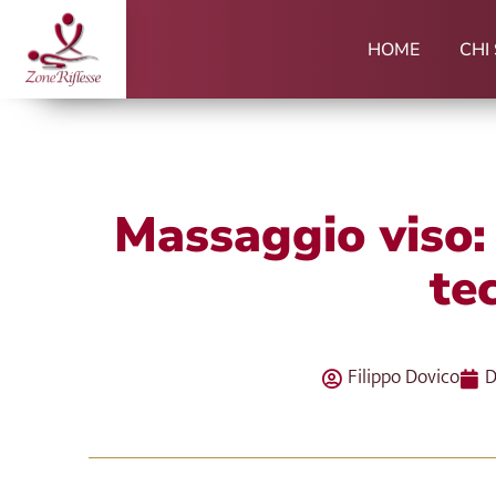
Vai
al
HOME
CHI
contenuto
Massaggio viso: 
te
Filippo Dovico
D