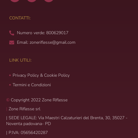
c
s
u
e
t
t
b
a
u
CONTATTI:
o
g
b
o
r
e
Numero verde: 800629017
k
a
m
Email: zoneriflesse@gmail.com
LINK UTILI:
Privacy Policy & Cookie Policy
Termini e Condizioni
©
Copyright 2022 Zone Riflesse
|
Zone Riflesse srl
|
SEDE LEGALE: Via Maestri Calzaturieri del Brenta, 30, 35027 -
Noventa padovana- PD
|
P.IVA: 05656420287