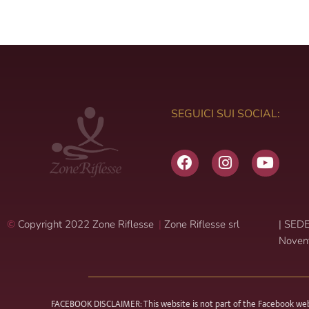
SEGUICI SUI SOCIAL:
F
I
Y
a
n
o
c
s
u
e
t
t
b
a
u
©
Copyright 2022 Zone Riflesse
|
Zone Riflesse srl
|
SEDE 
o
g
b
Noven
o
r
e
k
a
m
FACEBOOK DISCLAIMER: This website is not part of the Facebook websit