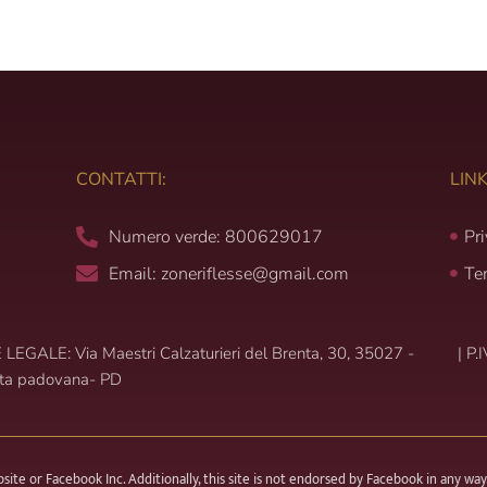
CONTATTI:
LINK
Numero verde: 800629017
Pr
Email: zoneriflesse@gmail.com
Te
LEGALE: Via Maestri Calzaturieri del Brenta, 30, 35027 -
|
P.
ta padovana- PD
e or Facebook Inc. Additionally, this site is not endorsed by Facebook in any way.