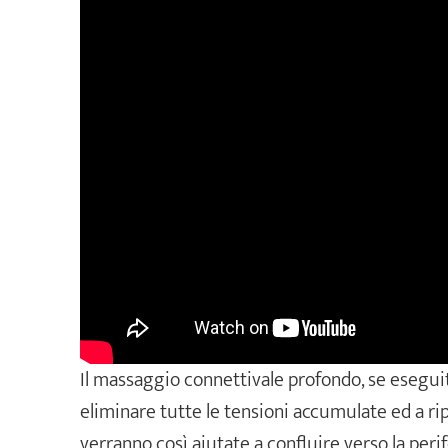
Il massaggio connettivale profondo, se esegui
eliminare tutte le tensioni accumulate ed a rip
verranno così aiutate a confluire verso la perif