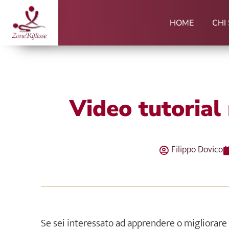
Vai
al
HOME
CHI
contenuto
Video tutorial
Filippo Dovico
Se sei interessato ad apprendere o migliorare