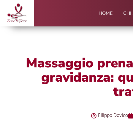
Vai
al
HOME
CHI
contenuto
Massaggio prena
gravidanza: qu
tra
Filippo Dovico